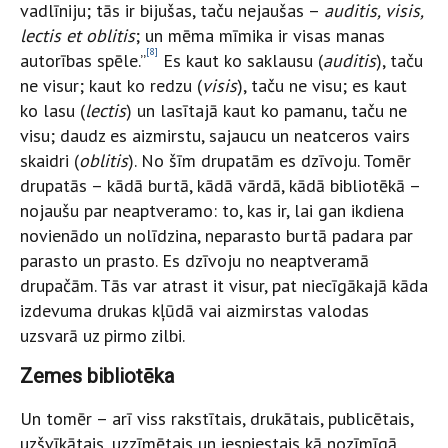
vadlīniju; tās ir bijušas, taču nejaušas –
auditis, visis,
lectis et oblitis
; un mēma mīmika ir visas manas
[8]
autorības spēle.”
Es kaut ko saklausu (
auditis
), taču
ne visur; kaut ko redzu (
visis
), taču ne visu; es kaut
ko lasu (
lectis
) un lasītajā kaut ko pamanu, taču ne
visu; daudz es aizmirstu, sajaucu un neatceros vairs
skaidri (
oblitis
). No šīm drupatām es dzīvoju. Tomēr
drupatās – kādā burtā, kādā vārdā, kādā bibliotēkā –
nojaušu par neaptveramo: to, kas ir, lai gan ikdiena
novienādo un nolīdzina, neparasto burtā padara par
parasto un prasto. Es dzīvoju no neaptveramā
drupačām. Tās var atrast it visur, pat niecīgākajā kāda
izdevuma drukas kļūdā vai aizmirstas valodas
uzsvarā uz pirmo zilbi.
Zemes bibliotēka
Un tomēr – arī viss rakstītais, drukātais, publicētais,
uzšvīkātais, uzzīmētais un iespiestais kā nozīmīgā,