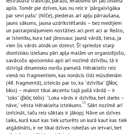
iestrādātu tradīciju, paražu, ieradumu un jau zināmā
aplis. Tomēr pie dzīves, kas nu reiz ir “pārgalvīgāka
par sevi pašu” (Nīče), piederas arī apļu pārraušana,
jauns sākums, jauna uzdrīkstēšanās – bez medijiem
un pastarpinājumiem nostāties aci pret aci ar Reālo,
ar īstenību, kura tad jānosauc jaunā vārdā, tiesa, ja
vien šis vārds atnāk un dzimst. Šī spriedze starp
dionīsisko iziešanu pāri apļa malām un organizējošo,
savācošo apolonisko apli arī nozīmē dzīvību, tā ir
dzīvīgā dinamisko norišu pamatā. Hērakleits reiz
vienā no fragmentiem, kas nonācis līdz mūsdienām
(48. fragmentā), izteicās par to, ka “dzīvība” (β
ί
ος
b
í
os) – mainot tikai akcentu tajā pašā vārdā – ir
“loks” (βιός biόs): “Loka vārds ir dzīvība, bet darbs –
[3]
nāve,” vēsta Hērakleita izteikums.
Sākt nozīmē arī
iznīcināt, taču reiz sāktais ir jākopj. Nāve un dzīves
laiks, kurā kaut kas tiek uzturēts un kurā kaut kas tiek
atgādināts, ir ne tikai dzīves robežas un ietvari, bet