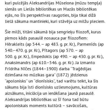
kuri pulcējās Aleksandrijas Mūseiona (mūzu tempļa)
sienās un Lielās bibliotēkas un Mazās bibliotēkas
ejās, no šīs perspektīvas raugoties, bija tikai dižā
lielā sākuma mantinieki, kuri stāvēja uz milžu pleciem.
Šie milži, titāni sākumā bija sengrieķu filozofi, kurus
pirmos kāds pasaulē nosauca par filozofiem:
Hērakleits (ap 544. – ap 483. g. pr. Kr.), Parmenīds (ap
540.–470. g. pr. Kr.), Pītagors (ap 570. – ap
500. g. pr. Kr.), Empedokls (ap 490. – ap 430. g. pr. Kr.),
Anaksimandrs (ap 610.–546. g. pr. Kr.). Ja izmanto
Frīdriha Nīčes (1844–1900) darba “Traģēdijas
dzimšana no mūzikas gara” (1872) jēdzienus
“apolonisks” un “dionīsisks”, tad varētu teikt, ka šis
sākums bija īsti dionīsisks uzliesmojums, kultūras
aizsākums, iniciācija un ienākšana jaunā pasaulē.
Aleksandrijas bibliotēkas uz šī fona tad būtu
apoloniskais moments kultūrā – savācošais,