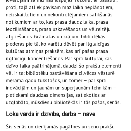
proti, tajā atliek pavisam maz laika neplānotiem,
neizskaitļotiem un nekontrolējamiem satikšanās
notikumiem ar to, kas prasa daudz laika, prasa
iedziļināšanos, prasa uzkavēšanos un vēlreizēju
atgriešanos. Grāmatas un krājumi bibliotēkās
piederas pie tā, ko varētu dēvēt par ilglaicīgas
kultūras atmiņas praksēm, kas arī pašas prasa
ilglaicīgu koncentrēšanos. Par spīti kultūrai, kas
dzīvo laika paātrinājumā, daudzi šo prakšu elementi
vēl ir te: bibliotēku pastāvēšana cilvēces vēsturē
mērāma gadu tūkstošos, un tomēr – par spīti
inovācijām un jaunām un superjaunām tehnikām –
pietiekami daudzas dimensijas, satiekoties ar
uzglabāto, mūsdienu bibliotēkās ir tās pašas, senās.
Loka vārds ir dzīvība, darbs – nāve
Šīs senās un cienījamās pagātnes un seno prakšu