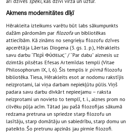
arī dzīves
spēki
, kas dzīvi virza un uztur.
Akmens modernitātes dīķī
Hērakleita izteikums varētu būt labs sākumpunkts
dažām pārdomām par
filozofa
un bibliotēkas
attiecībām. Kā zināms no sen­grieķu filozofu dzīves
apcerētāja Lāertas Diogena (3. gs. 1. p.), Hērakleits
savu darbu “Περὶ Φύσεως” / “Par dabu” aiznesis uz
dzimtās pilsētas Efesas Artemīdas templi (Vitae
Philosophorum IX, I, 6). Šis templis ir
pirmā
filozofu
bibliotēka. Tiesa, Hērakleits esot ar nodomu rakstījis
neizprotami, lai viņa darbam nepiekļūtu pūlis. Viņš
padara savu darbu divkārt nepieejamu – raksta
neizprotami un novieto to templī, t. i., aiznes prom no
cilvēku pūļa acīm. Tātad jau pašā filozofijas sākumā
redzama pretruna un spriedze starp filozofu un
lasītāju, starp domātāju un sabiedrību, starp domu un
pateikto. Šo pretrunu apzinās jau pirmie filozofi.