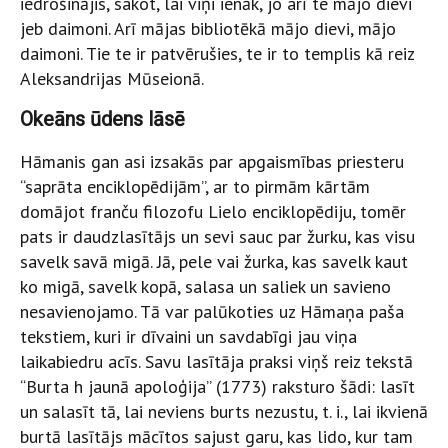
iedrošinājis, sakot, lai viņi ienāk, jo arī te mājo dievi
jeb daimoni. Arī mājas bibliotēkā mājo dievi, mājo
daimoni. Tie te ir patvērušies, te ir to templis kā reiz
Aleksandrijas Mūseionā.
Okeāns ūdens lāsē
Hāmanis gan asi izsakās par apgaismības priesteru
“saprāta enciklopēdijām”, ar to pirmām kārtām
domājot franču filozofu Lielo enciklopēdiju, tomēr
pats ir daudzlasītājs un sevi sauc par žurku, kas visu
savelk savā migā. Jā, pele vai žurka, kas savelk kaut
ko migā, savelk kopā, salasa un saliek un savieno
nesavienojamo. Tā var palūkoties uz Hāmaņa paša
tekstiem, kuri ir dīvaini un savdabīgi jau viņa
laikabiedru acīs. Savu lasītāja praksi viņš reiz tekstā
“Burta h jaunā apoloģija” (1773) raksturo šādi: lasīt
un salasīt tā, lai neviens burts nezustu, t. i., lai ikvienā
burtā lasītājs mācītos sajust garu, kas lido, kur tam