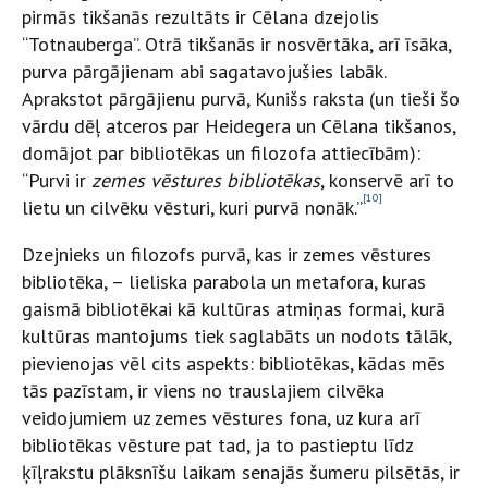
pirmās tikšanās rezultāts ir Cēlana dzejolis
“Totnauberga”. Otrā tikšanās ir nosvērtāka, arī īsāka,
purva pārgājienam abi sagatavojušies labāk.
Aprakstot pārgājienu purvā, Kunišs raksta (un tieši šo
vārdu dēļ atceros par Heidegera un Cēlana tikšanos,
domājot par bibliotēkas un filozofa attiecībām):
“Purvi ir
zemes vēstures bibliotēkas
, konservē arī to
[10]
lietu un cilvēku vēsturi, kuri purvā nonāk.”
Dzejnieks un filozofs purvā, kas ir zemes vēstures
bibliotēka, – lieliska parabola un metafora, kuras
gaismā bibliotēkai kā kultūras atmiņas formai, kurā
kultūras mantojums tiek saglabāts un nodots tālāk,
pievienojas vēl cits aspekts: bibliotēkas, kādas mēs
tās pazīstam, ir viens no trauslajiem cilvēka
veidojumiem uz zemes vēstures fona, uz kura arī
bibliotēkas vēsture pat tad, ja to pastieptu līdz
ķīļrakstu plāksnīšu laikam senajās šumeru pilsētās, ir