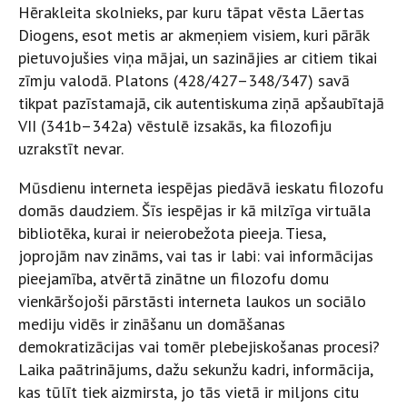
Hērakleita skolnieks, par kuru tāpat vēsta Lāertas
Diogens, esot metis ar akmeņiem visiem, kuri pārāk
pietuvojušies viņa mājai, un sazinājies ar citiem tikai
zīmju valodā. Platons (428/427–348/347) savā
tikpat pazīstamajā, cik autentiskuma ziņā apšaubītajā
VII (341b–342a) vēstulē izsakās, ka filozofiju
uzrakstīt nevar.
Mūsdienu interneta iespējas piedāvā ieskatu filozofu
domās daudziem. Šīs iespējas ir kā milzīga virtuāla
bibliotēka, kurai ir neierobežota pieeja. Tiesa,
joprojām nav zināms, vai tas ir labi: vai informācijas
pieejamība, atvērtā zinātne un filozofu domu
vienkāršojoši pārstāsti interneta laukos un sociālo
mediju vidēs ir zināšanu un domāšanas
demokratizācijas vai tomēr plebejiskošanas procesi?
Laika paātrinājums, dažu sekunžu kadri, informācija,
kas tūlīt tiek aizmirsta, jo tās vietā ir miljons citu