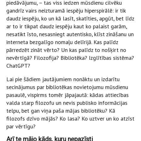
piedāvājumu, – tas viss iedzen mūsdienu cilvēku
gandrīz vairs neizturamā iespēju hiperspirālē: ir tik
daudz iespēju, ko un kā lasīt, skatīties, apgūt, bet līdz
ar to ir tikpat daudz iespēju kaut ko palaist garām,
nesatikt īsto, nesasniegt autentisko, klīst zināšanu un
interneta bezgalīgo nomaļu delīrijā. Kas palīdz
pārredzēt zināt vērto? Un kas palīdz to nošķirt no
nevērtīgā? Filozofija? Bibliotēka? Izglītības sistēma?
ChatGPT?
Lai pie šādiem jautājumiem nonāktu un izdarītu
secinājumus par bibliotēkas novietojumu mūsdienu
pasaulē, vispirms tomēr jāpajautā: kādas attiecības
valda starp filozofu un nevis publisko informācijas
telpu, bet gan viņa paša mājas bibliotēku? Kā
filozofs dzīvo mājās? Ko lasa? Ko uztver un ko atzīst
par vērtīgu?
Arī te mājo kāds, kuru nepazīsti