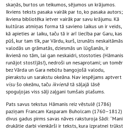
skaņās, burtos un teikumos, sējumos un krājumos.
Ikviens teksts pasaka vairāk par to, ko pasaka autors;
ikviena bibliotēka ietver vairāk par savu krājumu. Kā
kultūras atmiņas forma tā savieno laikus un ir veids,
kā apieties ar laiku, taču tā ir arī liecība par Garu, kas
pūš, kur tam tīk, par Vārdu, kurš, izrunāts neskaitāmās
valodās un grāmatās, dziesmās un lūgšanās, ir
ikvienā no tām, lai gan neskaidri, stostoties (Hāmanis
runājot stostījās!), nedroši un nesaprotami; un tomēr
bez Vārda un Gara nebūtu bangojošā valodu,
pierakstu un sarakstu okeāna. Nav iespējams aptvert
visu
šo okeānu, taču
ikvienā
tā sāļajā lāsē
spoguļojas viss sāļi zaļgani tumšais plašums.
Pats savus tekstus Hāmanis reiz vēstulē (1786)
paziņam Francam Kasparam Buholcam (1760–1812)
divus gadus pirms savas nāves raksturoja šādi: “Mani
drukātie darbi vienkārši ir teksts, kura izpratnei trūkst