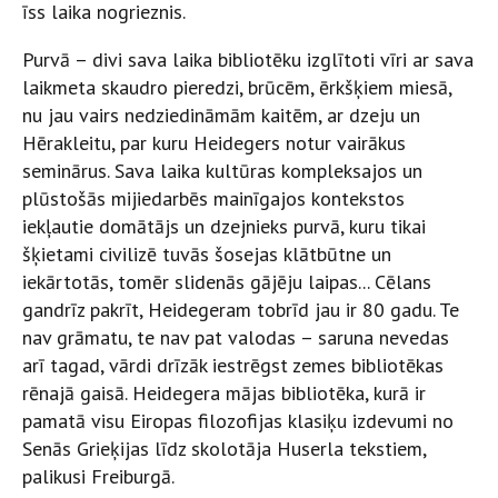
īss laika nogrieznis.
Purvā – divi sava laika bibliotēku izglītoti vīri ar sava
laikmeta skaudro pieredzi, brūcēm, ērkšķiem miesā,
nu jau vairs nedziedināmām kaitēm, ar dzeju un
Hērakleitu, par kuru Heidegers notur vairākus
seminārus. Sava laika kultūras kompleksajos un
plūstošās mijiedarbēs mainīgajos kontekstos
iekļautie domātājs un dzejnieks purvā, kuru tikai
šķietami civilizē tuvās šosejas klātbūtne un
iekārtotās, tomēr slidenās gājēju laipas... Cēlans
gandrīz pakrīt, Heidegeram tobrīd jau ir 80 gadu. Te
nav grāmatu, te nav pat valodas – saruna nevedas
arī tagad, vārdi drīzāk iestrēgst zemes bibliotēkas
rēnajā gaisā. Heidegera mājas bibliotēka, kurā ir
pamatā visu Eiropas filozofijas klasiķu izdevumi no
Senās Grieķijas līdz skolotāja Huserla tekstiem,
palikusi Freiburgā.