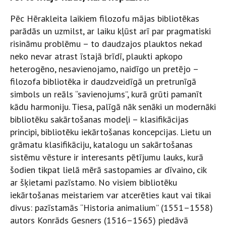
Pēc Hērakleita laikiem filozofu mājas bibliotēkas
parādās un uzmilst, ar laiku kļūst arī par pragmatiski
risināmu problēmu – to daudzajos plauktos nekad
neko nevar atrast īstajā brīdī, plaukti apkopo
heterogēno, nesavienojamo, naidīgo un pretējo –
filozofa bibliotēka ir daudzveidīgā un pretrunīgā
simbols un reāls “savienojums”, kurā grūti pamanīt
kādu harmoniju. Tiesa, palīgā nāk senāki un modernāki
bibliotēku sakārtošanas modeļi – klasifikācijas
principi, bibliotēku iekārtošanas koncepcijas. Lietu un
grāmatu klasifikāciju, katalogu un sakārtošanas
sistēmu vēsture ir interesants pētījumu lauks, kurā
šodien tikpat lielā mērā sastopamies ar dīvaino, cik
ar šķietami pazīstamo. No visiem bibliotēku
iekārtošanas meistariem var atcerēties kaut vai tikai
divus: pazīstamās “Historia animalium” (1551–1558)
autors Konrāds Gesners (1516–1565) piedāvā