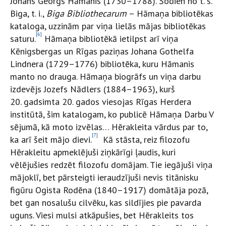
Johans Georgs Hāmanis (1730–1788). Šodien no t. s.
Biga, t. i.,
Biga Bibliothecarum
– Hāmaņa bibliotēkas
kataloga, uzzinām par viņa lielās mājas bibliotēkas
[6]
saturu.
Hāmaņa bibliotēkā ietilpst arī viņa
Kēnigsbergas un Rīgas paziņas Johana Gothelfa
Lindnera (1729–1776) bibliotēka, kuru Hāmanis
manto no drauga. Hāmaņa biogrāfs un viņa darbu
izdevējs Jozefs Nādlers (1884–1963), kurš
20. gadsimta 20. gados viesojas Rīgas Herdera
institūtā, šim katalogam, ko publicē Hāmaņa Darbu V
sējumā, kā moto izvēlas… Hērakleita vārdus par to,
[7]
ka arī šeit mājo dievi.
Kā stāsta, reiz filozofu
Hērakleitu apmeklējuši ziņkārīgi ļaudis, kuri
vēlējušies redzēt filozofu domājam. Tie iegājuši viņa
mājoklī, bet pārsteigti ieraudzījuši nevis titānisku
figūru Ogista Rodēna (1840–1917) domātāja pozā,
bet gan nosalušu cilvēku, kas sildījies pie pavarda
uguns. Viesi mulsi atkāpušies, bet Hērakleits tos