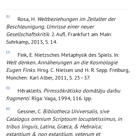
[1]
Rosa, H.
Weltbeziehungen im Zeitalter der
Beschleunigung. Umrisse einer neuer
Gesellschaftskritik
. 2. Aufl. Frankfurt am Main:
Suhrkamp, 2013, S. 14.
[2]
Fink, E. Nietzsches Metaphysik des Spiels. In:
Welt denken. Annäherungen an die Kosmologie
Eugen Finks
. Hrsg. C. Nielsen und H. R. Sepp. Freiburg,
München: Karl Alber, 2011, S. 25–37.
[3]
Hērakleits.
Pirmssōkrātisko domātāju darbu
fragmenti
. Rīga: Vaga, 1994, 116. lpp.
[4]
Gessner, C.
Bibliotheca Universalis, sive
Catalogus omnium Scriptoum locupletissimus, in
tribus linguis, Latina, Græca, & Hebraica;
extantium & non extantium, veterum et