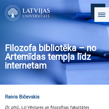
Filozofa bibliotēka – no
Artemīdas tempļa līdz
internetam
Raivis Bičevskis
Dr. phil.
, LU Vēstures un filozofijas fakultātes