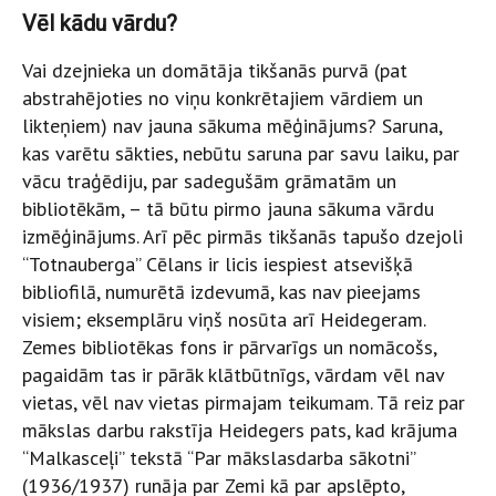
Vēl kādu vārdu?
Vai dzejnieka un domātāja tikšanās purvā (pat
abstrahējoties no viņu konkrētajiem vārdiem un
likteņiem) nav jauna sākuma mēģinājums? Saruna,
kas varētu sākties, nebūtu saruna par savu laiku, par
vācu traģēdiju, par sadegušām grāmatām un
bibliotēkām, – tā būtu pirmo jauna sākuma vārdu
izmēģinājums. Arī pēc pirmās tikšanās tapušo dzejoli
“Totnauberga” Cēlans ir licis iespiest atsevišķā
bibliofilā, numurētā izdevumā, kas nav pieejams
visiem; eksemplāru viņš nosūta arī Heidegeram.
Zemes bibliotēkas fons ir pārvarīgs un nomācošs,
pagaidām tas ir pārāk klātbūtnīgs, vārdam vēl nav
vietas, vēl nav vietas pirmajam teikumam. Tā reiz par
mākslas darbu rakstīja Heidegers pats, kad krājuma
“Malkasceļi” tekstā “Par mākslasdarba sākotni”
(1936/1937) runāja par Zemi kā par apslēpto,