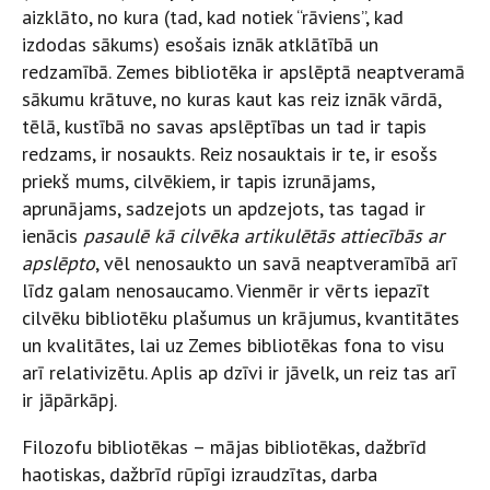
aizklāto, no kura (tad, kad notiek “rāviens”, kad
izdodas sākums) esošais iznāk atklātībā un
redzamībā. Zemes bibliotēka ir apslēptā neaptveramā
sākumu krātuve, no kuras kaut kas reiz iznāk vārdā,
tēlā, kustībā no savas apslēptības un tad ir tapis
redzams, ir nosaukts. Reiz nosauktais ir te, ir esošs
priekš mums, cilvēkiem, ir tapis izrunājams,
aprunājams, sadzejots un apdzejots, tas tagad ir
ienācis
pasaulē kā cilvēka artikulētās attiecībās ar
apslēpto
, vēl nenosaukto un savā neaptveramībā arī
līdz galam nenosaucamo. Vienmēr ir vērts iepazīt
cilvēku bibliotēku plašumus un krājumus, kvantitātes
un kvalitātes, lai uz Zemes bibliotēkas fona to visu
arī relativizētu. Aplis ap dzīvi ir jāvelk, un reiz tas arī
ir jāpārkāpj.
Filozofu bibliotēkas – mājas bibliotēkas, dažbrīd
haotiskas, dažbrīd rūpīgi izraudzītas, darba