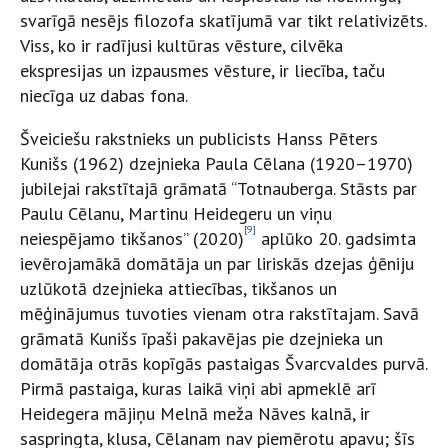
svarīgā nesējs filozofa skatījumā var tikt relativizēts.
Viss, ko ir radījusi kultūras vēsture, cilvēka
ekspresijas un izpausmes vēsture, ir liecība, taču
niecīga uz dabas fona.
Šveiciešu rakstnieks un publicists Hanss Pēters
Kunišs (1962) dzejnieka Paula Cēlana (1920–1970)
jubilejai rakstītajā grāmatā “Totnauberga. Stāsts par
Paulu Cēlanu, Martinu Heidegeru un viņu
[9]
neiespējamo tikšanos” (2020)
aplūko 20. gadsimta
ievērojamākā domātāja un par liriskās dzejas ģēniju
uzlūkotā dzejnieka attiecības, tikšanos un
mēģinājumus tuvoties vienam otra rakstītajam. Savā
grāmatā Kunišs īpaši pakavējas pie dzejnieka un
domātāja otrās kopīgās pastaigas Švarcvaldes purvā.
Pirmā pastaiga, kuras laikā viņi abi apmeklē arī
Heidegera mājiņu Melnā meža Nāves kalnā, ir
saspringta, klusa, Cēlanam nav piemērotu apavu; šīs