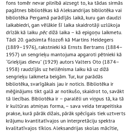
fons tomēr nevar pilnībā aizsegt to, ka tādas sirmās
pagātnes bibliotēkas kā Aleksandrijas bibliotēka vai
bibliotēka Pergamā parādījās laikā, kuru gan daudzi
laikabiedri, gan vēlākie šī laika skaidrotāji uzlūkoja
drīzāk kā laiku
pēc
dižā laika – kā epigoņu laikmetu.
Tādi 20. gadsimta filozofi kā Martins Heidegers
(1889–1976), rakstnieki kā Ernsts Bertrams (1884–
1957) un sengrieķu mantojuma apgaroti pētnieki kā
“Grieķijas dievu” (1929) autors Valters Oto (1874–
1958) raudzījās uz hellēnisma laiku kā uz dižā
sengrieķu laikmeta beigām. Tur, kur parādās
bibliotēka, svarīgākais jau ir noticis. Bibliotēka ir
mēģinājums tikt galā ar notikušo, skaidrot to, savākt
tā liecības. Bibliotēka ir – paralēli un viņpus tā, ka tā
ir kultūras atmiņas forma, – sava veida terapeitiska
prakse, kurā pārāk dižais, pārāk spēcīgais tiek uztverts
krājumu kvantitatīvajos un interpretāciju spektra
kvalitatīvajos tīklos. Aleksandrijas skolas mācītie,