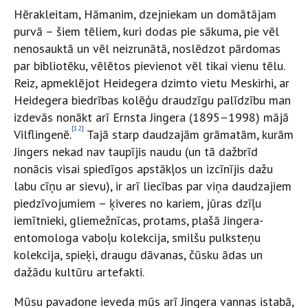
Hērakleitam, Hāmanim, dzejniekam un domātājam
purvā – šiem tēliem, kuri dodas pie sākuma, pie vēl
nenosauktā un vēl neizrunātā, noslēdzot pārdomas
par bibliotēku, vēlētos pievienot vēl tikai vienu tēlu.
Reiz, apmeklējot Heidegera dzimto vietu Meskirhi, ar
Heidegera biedrības kolēģu draudzīgu palīdzību man
izdevās nonākt arī Ernsta Jingera (1895–1998) mājā
[12]
Vilflingenē.
Tajā starp daudzajām grāmatām, kurām
Jingers nekad nav taupījis naudu (un tā dažbrīd
nonācis visai spiedīgos apstākļos un izcīnījis dažu
labu cīņu ar sievu), ir arī liecības par viņa daudzajiem
piedzīvojumiem – ķiveres no kariem, jūras dzīļu
iemītnieki, gliemežnīcas, protams, plašā Jingera-
entomologa vaboļu kolekcija, smilšu pulksteņu
kolekcija, spieķi, draugu dāvanas, čūsku ādas un
dažādu kultūru artefakti.
Mūsu pavadone ieveda mūs arī Jingera vannas istabā,