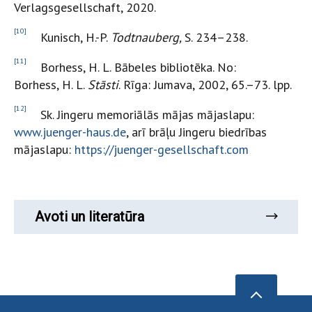
Verlagsgesellschaft, 2020.
[10]
Kunisch, H.-P.
Todtnauberg,
S. 234–238.
[11]
Borhess, H. L. Bābeles bibliotēka. No:
Borhess, H. L.
Stāsti
. Rīga: Jumava, 2002, 65.–73. lpp.
[12]
Sk. Jingeru memoriālās mājas mājaslapu:
www.juenger-haus.de
, arī brāļu Jingeru biedrības
mājaslapu:
https://juenger-gesellschaft.com
Avoti un literatūra