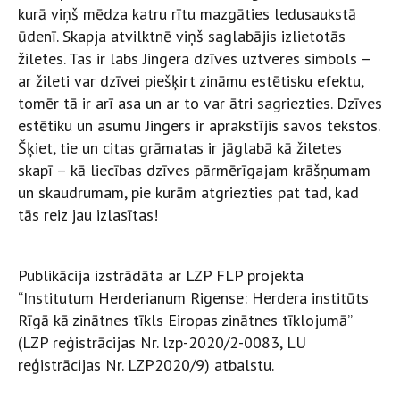
kurā viņš mēdza katru rītu mazgāties ledusaukstā
ūdenī. Skapja atvilktnē viņš saglabājis izlietotās
žiletes. Tas ir labs Jingera dzīves uztveres simbols –
ar žileti var dzīvei piešķirt zināmu estētisku efektu,
tomēr tā ir arī asa un ar to var ātri sagriezties. Dzīves
estētiku un asumu Jingers ir aprakstījis savos tekstos.
Šķiet, tie un citas grāmatas ir jāglabā kā žiletes
skapī – kā liecības dzīves pārmērīgajam krāšņumam
un skaudrumam, pie kurām atgriezties pat tad, kad
tās reiz jau izlasītas!
Publikācija izstrādāta ar LZP FLP projekta
“Institutum Herderianum Rigense: Herdera institūts
Rīgā kā zinātnes tīkls Eiropas zinātnes tīklojumā”
(LZP reģistrācijas Nr. lzp-2020/2-0083, LU
reģistrācijas Nr. LZP2020/9) atbalstu.