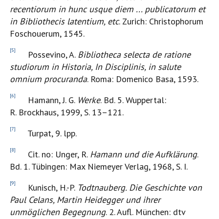
recentiorum in hunc usque diem ... publicatorum et
in Bibliothecis latentium, etc
. Zurich: Christophorum
Foschouerum, 1545.
[5]
Possevino, A.
Bibliotheca selecta de ratione
studiorum in Historia, In Disciplinis, in salute
omnium procuranda
. Roma: Domenico Basa, 1593.
[6]
Hamann, J. G.
Werke
. Bd. 5. Wuppertal:
R. Brockhaus, 1999, S. 13–121.
[7]
Turpat, 9. lpp.
[8]
Cit. no: Unger, R.
Hamann und die Aufklärung
.
Bd. 1. Tübingen: Max Niemeyer Verlag, 1968, S. I.
[9]
Kunisch, H.-P.
Todtnauberg. Die Geschichte von
Paul Celans, Martin Heidegger und ihrer
unmöglichen Begegnung
. 2. Aufl. München: dtv