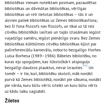
bibliotēkas vienam noteiktam posmam, pazaudētas
bibliotēkas un dāvinātas bibliotēkas, vērtīgas
bibliotēkas un reti lietotas bibliotēkas – tās ir un
aizvien paliek bibliotēkas uz Zemes bibliotēkasfona;
bez šī fona filozofs nav filozofs, un tikai uz tā reiz
cilvēku bibliotēkās lasītais un tajās izlasāmais iegūst
vajadzīgo samēru, iegūst pienācīgo svaru. Bez Zemes
bibliotēkas klātbūtnes cilvēku bibliotēkas kļūst par
pašreferenciālu karnevālu, noburto bezgalīgo Horhes
Luisa Borhesa (1989–1986) Bābeles bibliotēku, no
kuras eju spoguļiem, kas tūkstoškārt atspoguļo
[11]
bezgalīgi daudzos plauktus, nevar izrauties.
Un
tomēr – ir tie, kuri, bibliotēku skoloti, māk nonākt
purvā kā Zemes bibliotēkā, nonākt pie sākuma, nonākt
pie vārda, kuru būtu vērts izteikt un kuru būtu vērts
uz kādu laiku saglabāt.
Žiletes