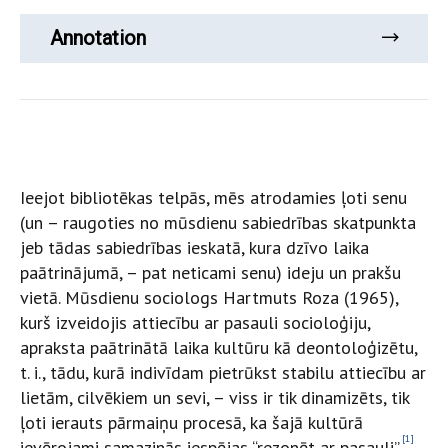
Annotation
Ieejot bibliotēkas telpās, mēs atrodamies ļoti senu
(un – raugoties no mūsdienu sabiedrības skatpunkta
jeb tādas sabiedrības ieskatā, kura dzīvo laika
paātrinājumā, – pat neticami senu) ideju un prakšu
vietā. Mūsdienu sociologs Hartmuts Roza (1965),
kurš izveidojis attiecību ar pasauli socioloģiju,
apraksta paātrinātā laika kultūru kā deontoloģizētu,
t. i., tādu, kurā indivīdam pietrūkst stabilu attiecību ar
lietām, cilvēkiem un sevi, – viss ir tik dinamizēts, tik
ļoti ierauts pārmaiņu procesā, ka šajā kultūrā
[1]
ievērojami samazinās iespējas “rezonēt ar pasauli”,