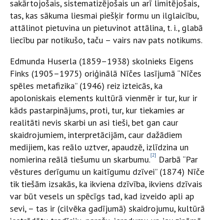
sakārtojošais, sistematizējošais un arī limitējošais,
tas, kas sākuma liesmai piešķir formu un ilglaicību,
attālinot pietuvina un pietuvinot attālina, t. i., glabā
liecību par notikušo, taču – vairs nav pats notikums.
Edmunda Huserla (1859–1938) skolnieks Eigens
Finks (1905–1975) oriģinālā Nīčes lasījumā “Nīčes
spēles metafizika” (1946) reiz izteicās, ka
apoloniskais elements kultūrā vienmēr ir tur, kur ir
kāds pastarpinājums, proti, tur, kur tiekamies ar
realitāti nevis skarbi un asi tieši, bet gan caur
skaidrojumiem, interpretācijām, caur dažādiem
medijiem, kas reālo uztver, apaudzē, izlīdzina un
[2]
nomierina reālā tiešumu un skarbumu.
Darbā “Par
vēstures derīgumu un kaitīgumu dzīvei” (1874) Nīče
tik tiešām izsakās, ka ikviena dzīvība, ikviens dzīvais
var būt vesels un spēcīgs tad, kad izveido apli ap
sevi, – tas ir (cilvēka gadījumā) skaidrojumu, kultūrā