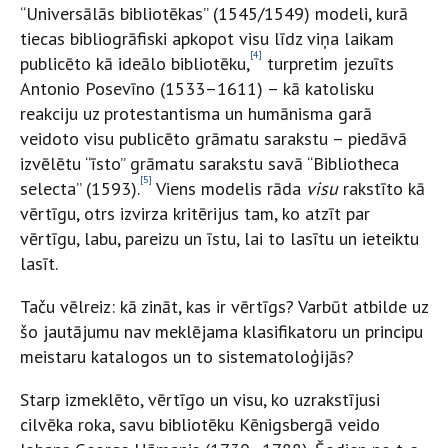
“Universālās bibliotēkas” (1545/1549) modeli, kurā
tiecas bibliogrāfiski apkopot visu līdz viņa laikam
[4]
publicēto kā ideālo bibliotēku,
turpretim jezuīts
Antonio Posevīno (1533–1611) – kā katolisku
reakciju uz protestantisma un humānisma garā
veidoto visu publicēto grāmatu sarakstu – piedāvā
izvēlētu “īsto” grāmatu sarakstu savā “Bibliotheca
[5]
selecta” (1593).
Viens modelis rāda
visu
rakstīto kā
vērtīgu, otrs izvirza kritērijus tam, ko atzīt par
vērtīgu, labu, pareizu un īstu, lai to lasītu un ieteiktu
lasīt.
Taču vēlreiz: kā zināt, kas ir vērtīgs? Varbūt atbilde uz
šo jautājumu nav meklējama klasifikatoru un principu
meistaru katalogos un to sistematoloģijās?
Starp izmeklēto, vērtīgo un visu, ko uzrak­stījusi
cilvēka roka, savu bibliotēku Kēnigsbergā veido