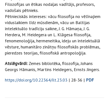
Filozofijas un ētikas nodaļas vadītājs, profesors,
vadošais pētnieks.
Pētnieciskās intereses: vācu filosofija no vēlīnajiem
viduslaikiem līdz mūsdienām, vācu un Baltijas
intelektuālo tradīciju saikne, J. G. Hāmaņa, J. G.
Herdera, M. Heidegera un L. Klāgesa filosofija,
fenomenoloģija, hermeneitika, ideju un intelektuālā
vēsture, humanitāro zinātņu filosofiskās problēmas,
pieredzes teorijas, filosofiskā antropoloģija.
Atslēgvārdi:
Zemes bibliotēka, filozofija, Johans
Georgs Hāmanis, Martins Heidegers, Ernsts Jingers.
https://doi.org/10.22364/ilt.23.03
| 28-36 |
PDF