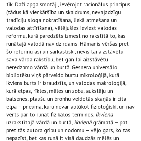
tīk. Daži apgaismotāji, ievērojot racionālus principus
(tādus kā vienkāršība un skaidrums, nevajadzīgu
tradīciju sloga nokratīšana, liekā atmešana un
valodas attīrīšana), vēlējušies ieviest valodas
reformu, kurā paredzēts izmest no rakstītā to, kas
runātajā valodā nav dzirdams. Hāmanis vēršas pret
šo reformu asi un sarkastiski, nevis lai aizstāvētu
sava vārda rakstību, bet gan lai aizstāvētu
neredzamo vārdā un burtā. Gesnera universālo
bibliotēku viņš pārveido burtu mikroloģijā, kurā
ikviens burts ir izraudzīts, un valodas makroloģijā,
kurā elpas, rīkles, mēles un zobu, aukslēju un
balsenes, plaušu un bronhu veidotās skaņās ir cita
elpa – pneuma, kuru nevar aplūkot fizioloģiski, un nav
vērts par to runāt fizikālos terminos.
Ikvienā
uzrakstītajā vārdā un burtā,
ikvienā
grāmatā – pat
pret tās autora gribu un nodomu – vējo gars, ko tas
nepazīst, bet kas runā it visā daudzās mēlēs un