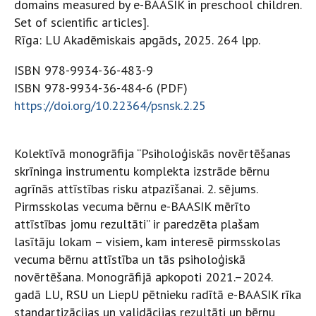
domains measured by e-BAASIK in preschool children.
Set of scientific articles].
Rīga: LU Akadēmiskais apgāds, 2025. 264 lpp.
ISBN 978-9934-36-483-9
ISBN 978-9934-36-484-6 (PDF)
https://doi.org/10.22364/psnsk.2.25
Kolektīvā monogrāfija “Psiholoģiskās novērtēšanas
skrīninga instrumentu komplekta izstrāde bērnu
agrīnās attīstības risku atpazīšanai. 2. sējums.
Pirmsskolas vecuma bērnu e-BAASIK mērīto
attīstības jomu rezultāti” ir paredzēta plašam
lasītāju lokam – visiem, kam interesē pirmsskolas
vecuma bērnu attīstība un tās psiholoģiskā
novērtēšana. Monogrāfijā apkopoti 2021.–2024.
gadā LU, RSU un LiepU pētnieku radītā e-BAASIK rīka
standartizācijas un validācijas rezultāti un bērnu