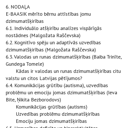
6. NODAĻA
E-BAASIK mērīto bērnu attīstības jomu
dzimumatšķirības
6.1. Individuālo atšķirību analīzes vispārīgās
nostādnes (Malgožata Raščevska)
6.2. Kognitīvo spēju un adaptīvās uzvedības
dzimumatšķirības (Malgožata Raščevska)
6.3. Valodas un runas dzimumatšķirības (Baiba Trinīte,
Gundega Tomele)
Kādas ir valodas un runas dzimumatšķirības citu
valstu un citos Latvijas pētījumos?
6.4. Komunikācijas grūtību (autisma), uzvedības
problēmu un emociju jomas dzimumatšķirības (Ieva
Bite, Ņikita Bezborodovs)
Komunikācijas grūtības (autisms)
Uzvedības problēmu dzimumatšķirības
Emociju jomas dzimumatšķirības