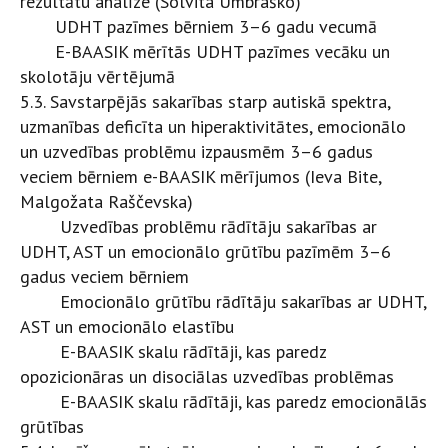
rezultātu analīze
(Solvita Umbraško)
UDHT pazīmes bērniem 3–6 gadu vecumā
E-BAASIK mērītās UDHT pazīmes vecāku un
skolotāju vērtējumā
5.3. Savstarpējās sakarības starp autiskā spektra,
uzmanības deficīta un hiperaktivitātes, emocionālo
un uzvedības problēmu izpausmēm 3–6 gadus
veciem bērniem e-BAASIK mērījumos (Ieva Bite,
Malgožata Raščevska)
Uzvedības problēmu rādītāju sakarības ar
UDHT, AST un emocionālo grūtību pazīmēm 3–6
gadus veciem bērniem
Emocionālo grūtību rādītāju sakarības ar UDHT,
AST un emocionālo elastību
E-BAASIK skalu rādītāji, kas paredz
opozicionāras un disociālas uzvedības problēmas
E-BAASIK skalu rādītāji, kas paredz emocionālās
grūtības