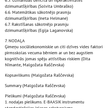
6.5. Uzmanības deficīta un hiperaktivitātes
dzimumatšķirības (Solvita Umbraško)
6.6. Matemātikas sākotnējo prasmju
dzimumatšķirības (Ineta Helmane)
6.7. Rakstīšanas sākotnējo prasmju
dzimumatšķirības (Egija Laganovska)
7. NODAĻA
Ģimeņu sociālekonomiskie un citi dzīves vides faktori
pirmsskolas vecuma bērniem ar un bez augstiem
kognitīvās jomas spēju attīstības riskiem (Dita
Nīmante, Malgožata Raščevska)
Kopsavilkums (Malgožata Raščevska)
Summary (Malgožata Raščevska)
Pielikumi (Malgožata Raščevska)
1. nodaļas pielikums. E-BAASIK instrumentu
standartizācijas izlases raksturojums