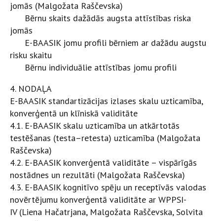
jomās (Malgožata Raščevska)
Bērnu skaits dažādās augsta attīstības riska
jomās
E-BAASIK jomu profili bērniem ar dažādu augstu
risku skaitu
Bērnu individuālie attīstības jomu profili
4. NODAĻA
E-BAASIK standartizācijas izlases skalu uzticamība,
konverģentā un klīniskā validitāte
4.1. E-BAASIK skalu uzticamība un atkārtotās
testēšanas (testa–retesta) uzticamība (Malgožata
Raščevska)
4.2. E-BAASIK konverģentā validitāte – vispārīgās
nostādnes un rezultāti (Malgožata Raščevska)
4.3. E-BAASIK kognitīvo spēju un receptīvās valodas
novērtējumu konverģentā validitāte ar WPPSI-
IV (Liena Hačatrjana, Malgožata Raščevska, Solvita