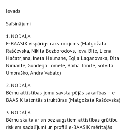
Ievads
Saīsinājumi
1. NODAĻA
E-BAASIK vispārīgs raksturojums (Malgožata
Raščevska, Ņikita Bezborodovs, Ieva Bite, Liena
Hačatrjana, Ineta Helmane, Egija Laganovska, Dita
Nīmante, Gundega Tomele, Baiba Trinīte, Solvita
Umbraško, Andra Vabale)
2. NODAĻA
Bērnu attīstības jomu savstarpējās sakarības – e-
BAASIK latentās struktūras (Malgožata Raščevska)
3. NODAĻA
Bērnu skaita ar un bez augstiem attīstības grūtību
riskiem sadalījumi un profili e-BAASIK mērītajās