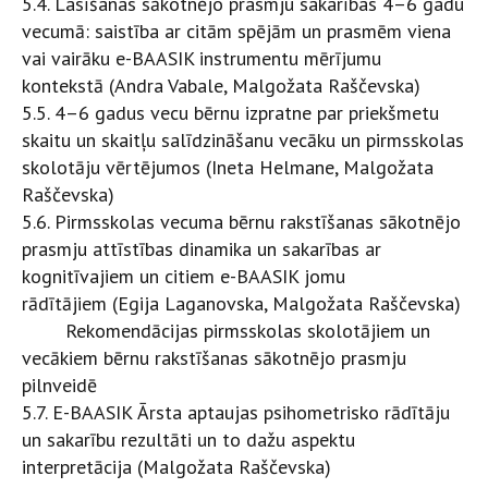
5.4. Lasīšanas sākotnējo prasmju sakarības 4–6 gadu
vecumā: saistība ar citām spējām un prasmēm viena
vai vairāku e-BAASIK instrumentu mērījumu
kontekstā (Andra Vabale, Malgožata Raščevska)
5.5. 4–6 gadus vecu bērnu izpratne par priekšmetu
skaitu un skaitļu salīdzināšanu vecāku un pirmsskolas
skolotāju vērtējumos
(Ineta Helmane, Malgožata
Raščevska)
5.6. Pirmsskolas vecuma bērnu rakstīšanas sākotnējo
prasmju attīstības dinamika un sakarības ar
kognitīvajiem un citiem e-BAASIK jomu
rādītājiem
(Egija Laganovska, Malgožata Raščevska)
Rekomendācijas pirmsskolas skolotājiem un
vecākiem bērnu rakstīšanas sākotnējo prasmju
pilnveidē
5.7. E-BAASIK Ārsta aptaujas psihometrisko rādītāju
un sakarību rezultāti un to dažu aspektu
interpretācija
(Malgožata Raščevska)