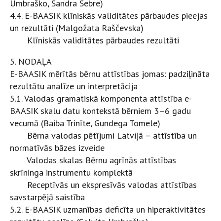
Umbraško, Sandra Sebre)
4.4. E-BAASIK klīniskās validitātes pārbaudes pieejas
un rezultāti (Malgožata Raščevska)
Klīniskās validitātes pārbaudes rezultāti
5. NODAĻA
E-BAASIK mērītās bērnu attīstības jomas: padziļināta
rezultātu analīze un interpretācija
5.1. Valodas gramatiskā komponenta attīstība e-
BAASIK skalu datu kontekstā bērniem 3–6 gadu
vecumā
(Baiba Trinīte, Gundega Tomele)
Bērna valodas pētījumi Latvijā – attīstība un
normatīvās bāzes izveide
Valodas skalas Bērnu agrīnās attīstības
skrīninga instrumentu komplektā
Receptīvās un ekspresīvās valodas attīstības
savstarpējā saistība
5.2. E-BAASIK uzmanības deficīta un hiperaktivitātes