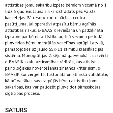
attīstības jomu sakarību izpēte bērniem vecumā no 1
līdz 6 gadiem. Jaunais rīks izstrādāts pēc Valsts
kancelejas Pārresoru koordinācijas centra
pasūtījuma, lai operatīvi atpazītu bērnu agrīnās
attīstības riskus. E-BAASIK ieviešana un padziļināta
izpratne par bērnu attīstību agrīnā vecuma periodā
pilnveidos bērnu mentālās veselības aprūpi Latvijā,
pamatojoties uz jauno SSK-11 slimību klasifikācijas
sistēmu. Monogrāfijas 2. sējumā galvenokārt uzsvērti
e-BAASIK skalu uzticamības rādītāji, kas atbilst
psiholoģiskās novērtēšanas zinātnes kritērijiem, e-
BAASIK konverģentā, faktoriālā un klīniskā validitāte,
kā arī vairākas savstarpējās bērnu attīstību jomu
sakarības, kas var palīdzēt pilnveidot pirmsskolas
izglītības procesu.
SATURS