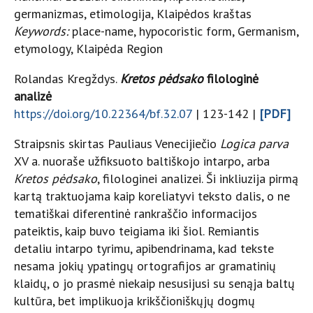
germanizmas, etimologija, Klaipėdos kraštas
Keywords:
place-name, hypocoristic form, Germanism,
etymology, Klaipėda Region
Rolandas Kregždys.
Kretos pėdsako
filologinė
analizė
https://doi.org/10.22364/bf.32.07
| 123-142 |
[PDF]
Straipsnis skirtas Pauliaus Venecijiečio
Logica parva
XV a. nuoraše užfiksuoto baltiškojo intarpo, arba
Kretos pėdsako
, filologinei analizei. Ši inkliuzija pirmą
kartą traktuojama kaip koreliatyvi teksto dalis, o ne
tematiškai diferentinė rankraščio informacijos
pateiktis, kaip buvo teigiama iki šiol. Remiantis
detaliu intarpo tyrimu, apibendrinama, kad tekste
nesama jokių ypatingų ortografijos ar gramatinių
klaidų, o jo prasmė niekaip nesusijusi su senąja baltų
kultūra, bet implikuoja krikščioniškųjų dogmų