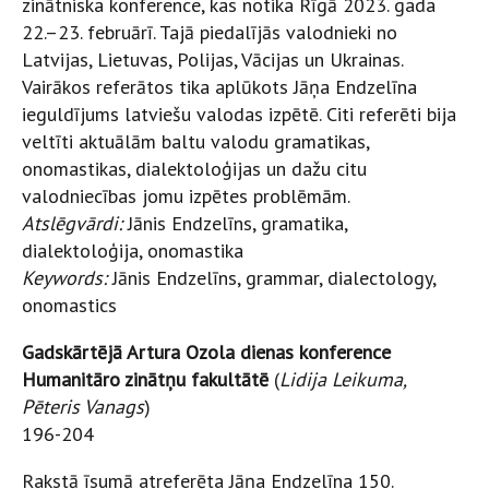
zinātniska konference, kas notika Rīgā 2023. gada
22.–23. februārī. Tajā piedalījās valodnieki no
Latvijas, Lietuvas, Polijas, Vācijas un Ukrainas.
Vairākos referātos tika aplūkots Jāņa Endzelīna
ieguldījums latviešu valodas izpētē. Citi referēti bija
veltīti aktuālām baltu valodu gramatikas,
onomastikas, dialektoloģijas un dažu citu
valodniecības jomu izpētes problēmām.
Atslēgvārdi:
Jānis Endzelīns, gramatika,
dialektoloģija, onomastika
Keywords:
Jānis Endzelīns, grammar, dialectology,
onomastics
Gadskārtējā Artura Ozola dienas konference
Humanitāro zinātņu fakultātē
(
Lidija Leikuma,
Pēteris Vanags
)
196-204
Rakstā īsumā atreferēta Jāņa Endzelīna 150.