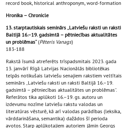
record book, historical anthroponym, word-formation
Hronika – Chronicle
13. starptautiskais seminārs „Latviešu raksti un raksti
Baltijā 16.–19. gadsimtā – pētniecības aktualitātes
un problēmas“
(
Pēteris Vanags
)
183-188
Rakstā īsumā atreferēts trīspadsmitais 2023. gada
13. janvārī Rīgā Latvijas Nacionālās bibliotēkas
telpās notikušais latviešu senajiem rakstiem veltītais
seminārs „Latviešu raksti un raksti Baltijā 16.–19.
gadsimtā – pētniecības aktualitātes un problēmas”.
Referātos tika aplūkoti 16.–19. gs. autoru un
izdevumu nozīme latviešu rakstu valodas un
literatūras vēsturē, kā arī valodas parādības (leksika,
vārddarināšana, semantika) dažādos šī perioda
avotos. Starp aplūkotajiem autoriem jāmin Georgs