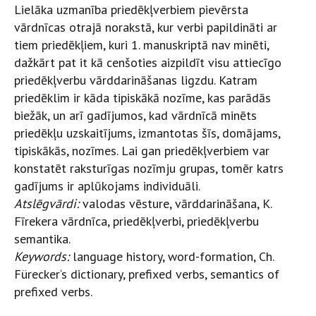
Lielāka uzmanība priedēkļverbiem pievērsta
vārdnīcas otrajā norakstā, kur verbi papildināti ar
tiem priedēkļiem, kuri 1. manuskriptā nav minēti,
dažkārt pat it kā cenšoties aizpildīt visu attiecīgo
priedēkļverbu vārddarināšanas ligzdu. Katram
priedēklim ir kāda tipiskākā nozīme, kas parādās
biežāk, un arī gadījumos, kad vārdnīcā minēts
priedēkļu uzskaitījums, izmantotas šīs, domājams,
tipiskākās, nozīmes. Lai gan priedēkļverbiem var
konstatēt raksturīgas nozīmju grupas, tomēr katrs
gadījums ir aplūkojams individuāli.
Atslēgvārdi:
valodas vēsture, vārddarināšana, K.
Fīrekera vārdnīca, priedēkļverbi, priedēkļverbu
semantika.
Keywords:
language history, word-formation, Ch.
Fürecker‘s dictionary, prefixed verbs, semantics of
prefixed verbs.