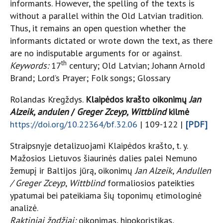
informants. However, the spelling of the texts is
without a parallel within the Old Latvian tradition.
Thus, it remains an open question whether the
informants dictated or wrote down the text, as there
are no indisputable arguments for or against.
th
Keywords:
17
century; Old Latvian; Johann Arnold
Brand; Lord’s Prayer; Folk songs; Glossary
Rolandas Kregždys.
Klaipėdos krašto oikonimų
Jan
Alzeik, andulen
/
Greger Zceyp, Wittblind
kilmė
https://doi.org/10.22364/bf.32.06
| 109-122 |
[PDF]
Straipsnyje detalizuojami Klaipėdos krašto, t. y.
Mažosios Lietuvos šiaurinės dalies palei Nemuno
žemupį ir Baltijos jūrą, oikonimų
Jan Alzeik
,
Andullen
/ Greger Zceyp
,
Wittblind
formaliosios pateikties
ypatumai bei pateikiama šių toponimų etimologinė
analizė.
Raktiniai žodžiai:
oikonimas, hipokoristikas,