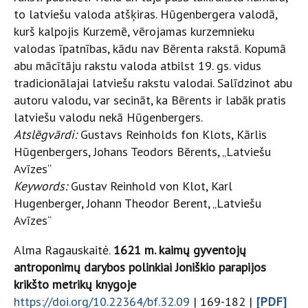
to latviešu valoda atšķiras. Hūgenbergera valodā,
kurš kalpojis Kurzemē, vērojamas kurzemnieku
valodas īpatnības, kādu nav Bērenta rakstā. Kopumā
abu mācītāju rakstu valoda atbilst 19. gs. vidus
tradicionālajai latviešu rakstu valodai. Salīdzinot abu
autoru valodu, var secināt, ka Bērents ir labāk pratis
latviešu valodu nekā Hūgenbergers.
Atslēgvārdi:
Gustavs Reinholds fon Klots, Kārlis
Hūgenbergers, Johans Teodors Bērents, „Latviešu
Avīzes“
Keywords:
Gustav Reinhold von Klot, Karl
Hugenberger, Johann Theodor Berent, „Latviešu
Avīzes“
Alma Ragauskaitė.
1621 m. kaimų gyventojų
antroponimų darybos polinkiai Joniškio parapijos
krikšto metrikų knygoje
https://doi.org/10.22364/bf.32.09
| 169-182 |
[PDF]