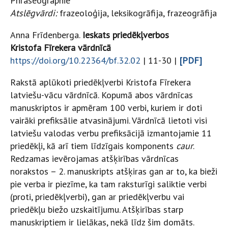
Phraseographie
Atslēgvārdi:
frazeoloģija, leksikogrāfija, frazeogrāfija
Anna Frīdenberga.
Ieskats priedēkļverbos
Kristofa Fīrekera vārdnīcā
https://doi.org/10.22364/bf.32.02
| 11-30 |
[PDF]
Rakstā aplūkoti priedēkļverbi Kristofa Fīrekera
latviešu-vācu vārdnīcā. Kopumā abos vārdnīcas
manuskriptos ir apmēram 100 verbi, kuriem ir doti
vairāki prefiksālie atvasinājumi. Vārdnīcā lietoti visi
latviešu valodas verbu prefiksācijā izmantojamie 11
priedēkļi, kā arī tiem līdzīgais komponents
caur
.
Redzamas ievērojamas atšķirības vārdnīcas
norakstos – 2. manuskripts atšķiras gan ar to, ka bieži
pie verba ir piezīme, ka tam raksturīgi saliktie verbi
(proti, priedēkļverbi), gan ar priedēkļverbu vai
priedēkļu biežo uzskaitījumu. Atšķirības starp
manuskriptiem ir lielākas, nekā līdz šim domāts.