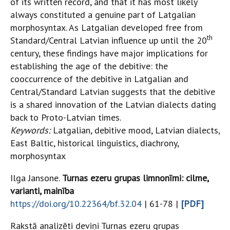
of its written record, and that it has most likely
always constituted a genuine part of Latgalian
morphosyntax. As Latgalian developed free from
th
Standard/Central Latvian influence up until the 20
century, these findings have major implications for
establishing the age of the debitive: the
cooccurrence of the debitive in Latgalian and
Central/Standard Latvian suggests that the debitive
is a shared innovation of the Latvian dialects dating
back to Proto-Latvian times.
Keywords:
Latgalian, debitive mood, Latvian dialects,
East Baltic, historical linguistics, diachrony,
morphosyntax
Ilga Jansone.
Turnas ezeru grupas limnonīmi: cilme,
varianti, mainība
https://doi.org/10.22364/bf.32.04
| 61-78 |
[PDF]
Rakstā analizēti deviņi Turnas ezeru grupas