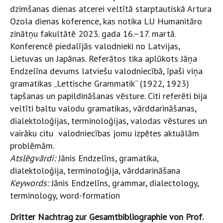
dzimšanas dienas atcerei veltītā starptautiskā Artura
Ozola dienas koference, kas notika LU Humanitāro
zinātņu fakultātē 2023. gada 16.–17. martā.
Konferencē piedalījās valodnieki no Latvijas,
Lietuvas un Japānas. Referātos tika aplūkots Jāņa
Endzelīna devums latviešu valodniecībā, īpaši viņa
gramatikas „Lettische Grammatik“ (1922, 1923)
tapšanas un papildināšanas vēsture. Citi referēti bija
veltīti baltu valodu gramatikas, vārddarināšanas,
dialektoloģijas, terminoloģijas, valodas vēstures un
vairāku citu valodniecības jomu izpētes aktuālām
problēmām.
Atslēgvārdi:
Jānis Endzelīns, gramatika,
dialektoloģija, terminoloģija, vārddarināšana
Keywords:
Jānis Endzelīns, grammar, dialectology,
terminology, word-formation
Dritter Nachtrag zur Gesamtbibliographie von Prof.