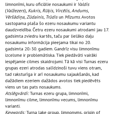
limnonīmi, kuru oficiālie nosaukumi ir
Valdis
(
Valžezers
),
Kukris
,
Rūķis
,
Vircēlis
,
Andums
,
Vēršādiņa
,
Zūdainis
,
Trūdis
un
Mīzums
. Avotos
sastopama plaša šo ezeru nosaukumu variantu
daudzveidība. Četru ezeru nosaukumi atrodami jau 17.
gadsimta zviedru kartēs, taču par lielāko daļu
nosaukumu informācija pieejama tikai no 20.
gadsimta 20.-30. gadiem. Gandrīz visu limnonīmu
izcelsme ir problemātiska. Tiek piedāvāti vairāki
iespējamie cilmes skaidrojumi. Tā kā visi Turnas ezeru
grupas ezeri atrodas salīdzinoši tuvu viens otram,
tad raksturīga ir arī nosaukumu sajaukšanās, kad
dažādiem ezeriem dažādos avotos tiek piedēvēts
viens un tas pats nosaukums.
Atslēgvārdi:
Turnas ezeru grupa, limnonīmi,
limnonīmu cilme, limnonīmu vecums, limnonīmu
varianti.
Keywords:
Turna lake group, limnonyms, origin of