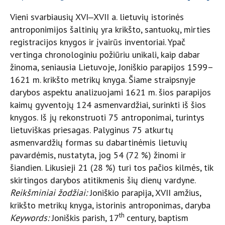
Vieni svarbiausių XVI‒XVII a. lietuvių istorinės
antroponimijos šaltinių yra krikšto, santuokų, mirties
registracijos knygos ir įvairūs inventoriai. Ypač
vertinga chronologiniu požiūriu unikali, kaip dabar
žinoma, seniausia Lietuvoje, Joniškio parapijos 1599–
1621 m. krikšto metrikų knyga. Šiame straipsnyje
darybos aspektu analizuojami 1621 m. šios parapijos
kaimų gyventojų 124 asmenvardžiai, surinkti iš šios
knygos. Iš jų rekonstruoti 75 antroponimai, turintys
lietuviškas priesagas. Palyginus 75 atkurtų
asmenvardžių formas su dabartinėmis lietuvių
pavardėmis, nustatyta, jog 54 (72 %) žinomi ir
šiandien. Likusieji 21 (28 %) turi tos pačios kilmės, tik
skirtingos darybos atitikmenis šių dienų vardyne.
Reikšminiai žodžiai:
Joniškio parapija, XVII amžius,
krikšto metrikų knyga, istorinis antroponimas, daryba
th
Keywords:
Joniškis parish, 17
century, baptism