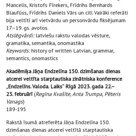
Mancelis, Kristofs Fīrekers, Frīdrihs Bernhards
Blaufūss, Frīdrihs Daniels Vārs un citi. Vairāki referāti
bija veltīti arī vietvārdu un personvārdu fiksējumam
17.–19. gs. avotos.
Atslēgvārdi:
latviešu rakstu valodas vēsture,
gramatika, semantika, onomastika
Keywords:
history of written Latvian, grammar,
semantics, onomastics
Akadēmiķa Jāņa Endzelīna 150. dzimšanas dienas
atcerei veltīta starptautiska zinātniska konference
„Endzelīns. Valoda. Laiks“ Rīgā 2023. gada 22.–
23. februārī
(
Regīna Kvašīte, Anta Trumpa, Pēteris
Vanags
)
189-195
Rakstā īsumā atreferēta Jāņa Endzelīna 150.
dzimšanas dienas atcerei veltītā starptautiska