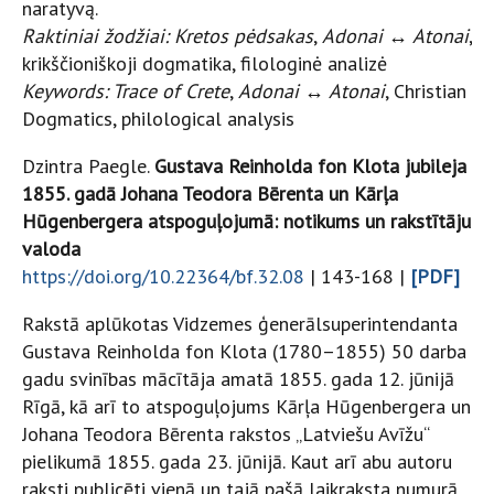
naratyvą.
Raktiniai žodžiai: Kretos pėdsakas
,
Adonai ↔ Atonai
,
krikščioniškoji dogmatika, filologinė analizė
Keywords: Trace of Crete
,
Adonai ↔ Atonai
, Christian
Dogmatics, philological analysis
Dzintra Paegle.
Gustava Reinholda fon Klota jubileja
1855. gadā Johana Teodora Bērenta un Kārļa
Hūgenbergera atspoguļojumā: notikums un rakstītāju
valoda
https://doi.org/10.22364/bf.32.08
| 143-168 |
[PDF]
Rakstā aplūkotas Vidzemes ģenerālsuperintendanta
Gustava Reinholda fon Klota (1780–1855) 50 darba
gadu svinības mācītāja amatā 1855. gada 12. jūnijā
Rīgā, kā arī to atspoguļojums Kārļa Hūgenbergera un
Johana Teodora Bērenta rakstos „Latviešu Avīžu“
pielikumā 1855. gada 23. jūnijā. Kaut arī abu autoru
raksti publicēti vienā un tajā pašā laikraksta numurā,