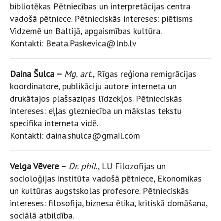
bibliotēkas Pētniecības un interpretācijas centra
vadošā pētniece. Pētnieciskās intereses: piētisms
Vidzemē un Baltijā, apgaismības kultūra.
Kontakti: Beata.Paskevica@lnb.lv
Daina Šulca –
Mg. art.
, Rīgas reģiona remigrācijas
koordinatore, publikāciju autore interneta un
drukātajos plašsaziņas līdzekļos. Pētnieciskās
intereses: eļļas glezniecība un mākslas tekstu
specifika interneta vidē.
Kontakti: daina.shulca@gmail.com
Velga Vēvere
–
Dr. phil
., LU Filozofijas un
socioloģijas institūta vadošā pētniece, Ekonomikas
un kultūras augstskolas profesore. Pētnieciskās
intereses: filosofija, biznesa ētika, kritiskā domāšana,
sociālā atbildība.