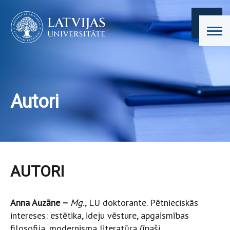
Autori
AUTORI
Anna Auzāne –
Mg
., LU doktorante. Pētnieciskās
intereses: estētika, ideju vēsture, apgaismības
filosofija, modernisma literatūra (īpaši