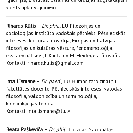
valsts apbalvojumiem.
Rihards Kūlis
–
Dr. phil
., LU Filozofijas un
socioloģijas institūta vadošais pētnieks. Pētnieciskās
intereses: kultūras filosofija, Eiropas un Latvijas
filosofijas un kultūras vēsture, fenomenoloģija,
eksistenciālisms, I. Kanta un M. Heidegera filosofija.
Kontakti: rihards.kulis@gmail.com
Inta Līsmane
–
Dr. paed
., LU Humanitāro zinātņu
fakultātes docente. Pētnieciskās intereses: valodas
filosofija, valodniecība un terminoloģija,
komunikācijas teorija.
Kontakti: inta.lismane@lu.lv­
Beata Paškeviča –
Dr. phil
., Latvijas Nacionālās