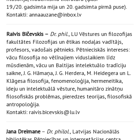
19./20. gadsimta mija un 20. gadsimta pirmā puse).
Kontakti:
annaauzane@inbox.lv
Raivis Bičevskis –
Dr. phil
., LU Vēstures un filozofijas
fakultātes Filozofijas un ētikas nodaļas vadītājs,
profesors, vadošais pētnieks. Pētnieciskās intereses:
vācu filosofija no vēlīnajiem viduslaikiem līdz
mūsdienām, vācu un Baltijas intelektuālo tradīciju
saikne, J. G. Hāmaņa, J. G. Herdera, M. Heidegera un L.
Klāgesa filosofija, fenomenoloģija, hermeneitika,
ideju un intelektuālā vēsture, humanitāro zinātņu
filosofiskās problēmas, pieredzes teorijas, filosofiskā
antropoloģija.
Kontakti: raivis.bicevskis@lu.lv
Jana Dreimane
–
Dr. philol
., Latvijas Nacionālās
bibliotēkas Pētniecības un interpretācijas centra