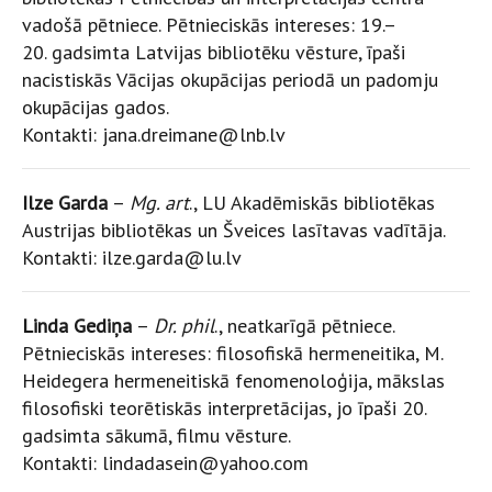
vadošā pētniece. Pētnieciskās intereses: 19.–
20. gadsimta Latvijas bibliotēku vēsture, īpaši
nacistiskās Vācijas okupācijas periodā un padomju
okupācijas gados.
Kontakti: jana.dreimane@lnb.lv
Ilze Garda
–
Mg. art
., LU Akadēmiskās bibliotēkas
Austrijas bibliotēkas un Šveices lasītavas vadītāja.
Kontakti: ilze.garda@lu.lv
Linda Gediņa
–
Dr. phil
., neatkarīgā pētniece.
Pētnieciskās intereses: filosofiskā hermeneitika, M.
Heidegera hermeneitiskā fenomenoloģija, mākslas
filosofiski teorētiskās interpretācijas, jo īpaši 20.
gadsimta sākumā, filmu vēsture.
Kontakti: lindadasein@yahoo.com