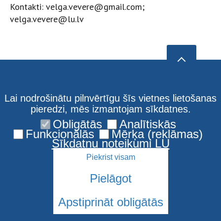
Kontakti: velga.vevere@gmail.com;
velga.vevere@lu.lv
Lai nodrošinātu pilnvērtīgu šīs vietnes lietošanas
pieredzi, mēs izmantojam sīkdatnes.
Obligātās
Analītiskās
Funkcionālās
Mērķa (reklāmas)
Sīkdatņu noteikumi LU
Piekrist visam
Pielāgot
Apstiprināt obligātās
© 2026 Latvijas Universitāte. Visas tiesības aizsargātas