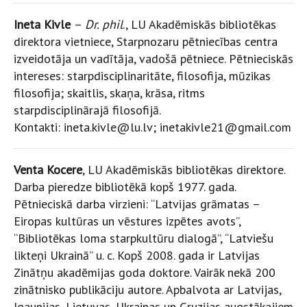
Ineta Kivle
–
Dr. phil
., LU Akadēmiskās bibliotēkas
direktora vietniece, Starpnozaru pētniecības centra
izveidotāja un vadītāja, vadošā pētniece. Pētnieciskās
intereses: starpdisciplinaritāte, filosofija, mūzikas
filosofija; skaitlis, skaņa, krāsa, ritms
starpdisciplinārajā filosofijā.
Kontakti: ineta.kivle@lu.lv; inetakivle21@gmail.com
Venta Kocere
, LU Akadēmiskās bibliotēkas direktore.
Darba pieredze bibliotēkā kopš 1977. gada.
Pētnieciskā darba virzieni: “Latvijas grāmatas –
Eiropas kultūras un vēstures izpētes avots”,
“Bibliotēkas loma starpkultūru dialogā”, “Latviešu
likteņi Ukrainā” u. c. Kopš 2008. gada ir Latvijas
Zinātņu akadēmijas goda doktore. Vairāk nekā 200
zinātnisko publikāciju autore. Apbalvota ar Latvijas,
Igaunijas, Lietuvas, Ukrainas un Gruzijas augstākajiem