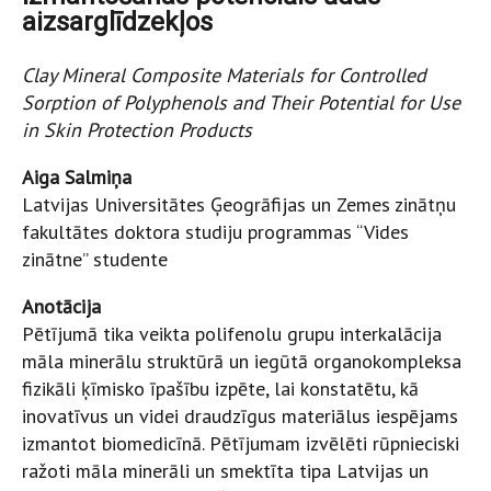
aizsarglīdzekļos
Clay Mineral Composite Materials for Controlled
Sorption of Polyphenols and Their Potential for Use
in Skin Protection Products
Aiga Salmiņa
Latvijas Universitātes Ģeogrāfijas un Zemes zinātņu
fakultātes doktora studiju programmas “Vides
zinātne” studente
Anotācija
Pētījumā tika veikta polifenolu grupu interkalācija
māla minerālu struktūrā un iegūtā organokompleksa
fizikāli ķīmisko īpašību izpēte, lai konstatētu, kā
inovatīvus un videi draudzīgus materiālus iespējams
izmantot biomedicīnā. Pētījumam izvēlēti rūpnieciski
ražoti māla minerāli un smektīta tipa Latvijas un