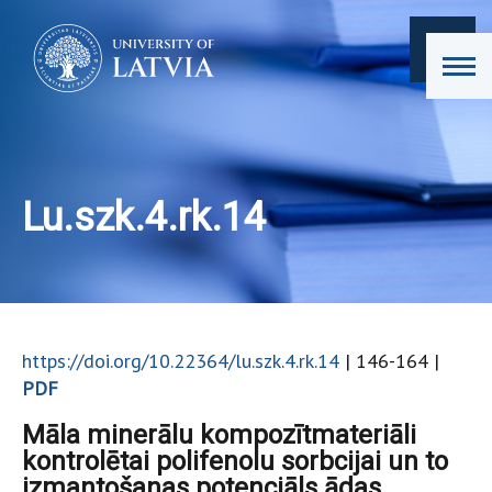
Lu.szk.4.rk.14
https://doi.org/10.22364/lu.szk.4.rk.14
| 146-164 |
PDF
Māla minerālu kompozītmateriāli
kontrolētai polifenolu sorbcijai un to
izmantošanas potenciāls ādas