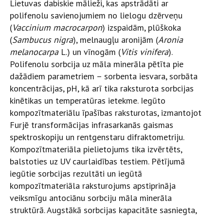
Lietuvas dabiskie mālieži, kas apstrādāti ar
polifenolu savienojumiem no lielogu dzērveņu
(
Vaccinium macrocarpon
) izspaidām, plūškoka
(
Sambucus nigra
), melnaugļu aronijām (
Aronia
melanocarpa
L.) un vīnogām (
Vitis vinifera
).
Polifenolu sorbcija uz māla minerāla pētīta pie
dažādiem parametriem – sorbenta iesvara, sorbāta
koncentrācijas, pH, kā arī tika raksturota sorbcijas
kinētikas un temperatūras ietekme. Iegūto
kompozītmateriālu īpašības raksturotas, izmantojot
Furjē transformācijas infrasarkanās gaismas
spektroskopiju un rentgenstaru difraktometriju.
Kompozītmateriāla pielietojums tika izvērtēts,
balstoties uz UV caurlaidības testiem. Pētījumā
iegūtie sorbcijas rezultāti un iegūtā
kompozītmateriāla raksturojums apstiprināja
veiksmīgu antociānu sorbciju māla minerāla
struktūrā. Augstākā sorbcijas kapacitāte sasniegta,