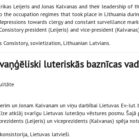
Erikas Leijeris and Jonas Kalvanas and their leadership of
o the occupation regimes that took place in Lithuania durin
 Repressions towards clergy and constant surveillance mark
 Consistory president (Leijeris) and vice-president (Kalvan
s Consistory, sovietization, Lithuanian Latvians.
Evaņģēliski luteriskās baznīcas v
kultāte
jerim un Jonam Kalvanam un viņu darbībai Lietuvas Ev.-lut.
īze atklāj svarīgu Lietuvas luterāņu vēstures posmu. Šajā pe
rezidents (Leijeris) un viceprezidents (Kalvanas) spēja not
konsistorija, Lietuvas latvieši.