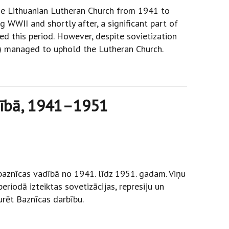
 the Lithuanian Lutheran Church from 1941 to
g WWII and shortly after, a significant part of
ed this period. However, despite sovietization
as) managed to uphold the Lutheran Church.
adībā, 1941–1951
 baznīcas vadībā no 1941. līdz 1951. gadam. Viņu
riodā izteiktas sovetizācijas, represiju un
urēt Baznīcas darbību.