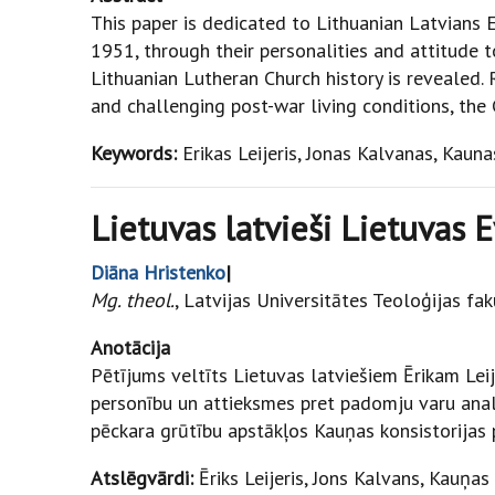
This paper is dedicated to Lithuanian Latvians 
1951, through their personalities and attitude t
Lithuanian Lutheran Church history is revealed.
and challenging post-war living conditions, the
Keywords:
Erikas Leijeris, Jonas Kalvanas, Kauna
Lietuvas latvieši Lietuvas 
Diāna Hristenko
|
Mg. theol.
, Latvijas Universitātes Teoloģijas fa
Anotācija
Pētījums veltīts Lietuvas latviešiem Ērikam Lei
personību un attiek­s­mes pret padomju varu anal
pēckara grūtību apstākļos Kauņas konsistorijas p
Atslēgvārdi:
Ēriks Leijeris, Jons Kalvans, Kauņas 