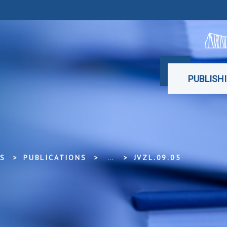
PUBLISH
SS
PUBLICATIONS
...
JVZL.09.05